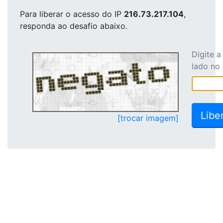
Para liberar o acesso
do IP
216.73.217.104
,
responda ao desafio abaixo.
Digite 
lado no
[trocar imagem]